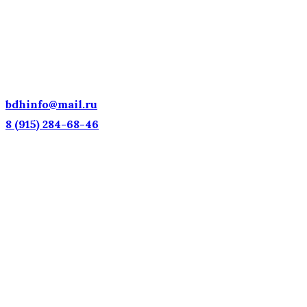
ДЕТСКИЕ ГОЛОСА — НАЦИОНАЛЬНОЕ
ДОСТОЯНИЕ РОССИИ!
bdhinfo@mail.ru
8 (915) 284-68-46
Наш адрес: г. Москва, ул. Петровка, 23/10 с21
Информационная поддержка