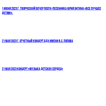
1 ИЮНЯ 2023 Г. ТВОРЧЕСКИЙ ВЕЧЕР ПОЭТА-ПЕСЕННИКА ЮРИЯ ЭНТИНА «ВСЕ ЛУЧШЕЕ
ДЕТЯМ!».
21 МАЯ 2023 Г. ОТЧЕТНЫЙ КОНЦЕРТ БДХ ИМЕНИ В.С. ПОПОВА
21 МАЯ 2023 КОНЦЕРТ «МУЗЫКА ДЕТСКИХ СЕРДЕЦ»