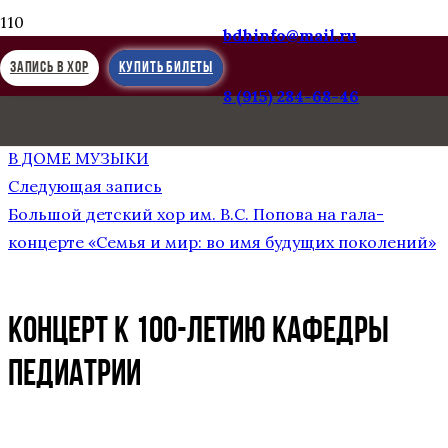
bdhinfo@mail.ru
ЗАПИСЬ В ХОР
КУПИТЬ БИЛЕТЫ
8 (915) 284-68-46
Предыдущая запись
XVI МОСКОВСКИЙ РОЖДЕСТВЕНСКИЙ ФЕСТИВАЛЬ
В ДОМЕ МУЗЫКИ
Следующая запись
Большой детский хор им. В.С. Попова на гала-
концерте «Семья и мир: во имя будущих поколений»
КОНЦЕРТ К 100-ЛЕТИЮ КАФЕДРЫ
ПЕДИАТРИИ