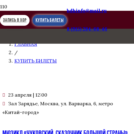
bdhinfo@mail.ru
КУПИТЬ БИЛЕТЫ
ЗАПИСЬ В ХОР
КУПИТЬ БИЛЕТЫ
8 (915) 284-68-46
ГЛАВНАЯ
/
КУПИТЬ БИЛЕТЫ
23 апреля | 12:00
Зал Зарядье, Москва, ул. Варварка, 6, метро
«Китай-город»
Мюзикл «Чуковский. Сказочник большой страны»