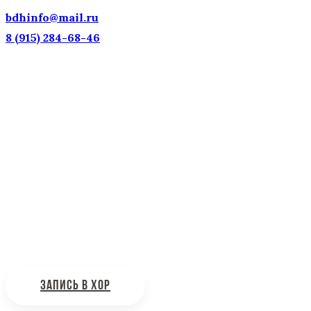
bdhinfo@mail.ru
8 (915) 284-68-46
Наш адрес: г. Москва, ул. Петровка, 23/10 с21
Информационная поддержка
Интересующие вас вопросы можно отправлять на
почту:
bdhinfo@mail.ru
ЗАПИСЬ В ХОР