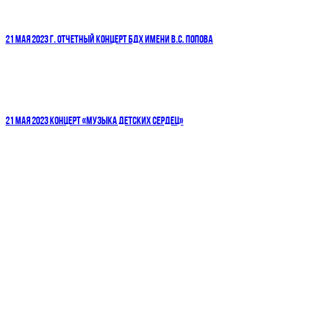
21 МАЯ 2023 Г. ОТЧЕТНЫЙ КОНЦЕРТ БДХ ИМЕНИ В.С. ПОПОВА
21 МАЯ 2023 КОНЦЕРТ «МУЗЫКА ДЕТСКИХ СЕРДЕЦ»
ДЕТСКИЕ ГОЛОСА — НАЦИОНАЛЬНОЕ