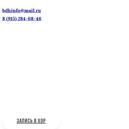
ДОСТОЯНИЕ РОССИИ!
bdhinfo@mail.ru
8 (915) 284-68-46
Наш адрес: г. Москва, ул. Петровка, 23/10 с21
Информационная поддержка
Интересующие вас вопросы можно отправлять на
почту:
bdhinfo@mail.ru
ЗАПИСЬ В ХОР