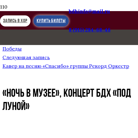
bdhinfo@mail.ru
ЗАПИСЬ В ХОР
КУПИТЬ БИЛЕТЫ
8 (915) 284-68-46
Предыдущая запись
«Память хранит имена»: премьера клипа ко Дню
Победы
Следующая запись
Кавер на песню «Спасибо» группы Рекорд Оркестр
«Ночь в музее», концерт БДХ «Под
луной»