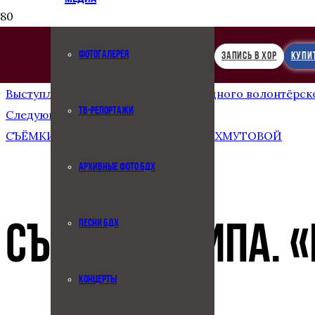
ФОТОГАЛЕРЕЯ
ЗАПИСЬ В ХОР
КУПИ
Предыдущая запись
Выступление на Форуме международного волонтёрско
ТВ-РЕПОРТАЖИ
Следующая запись
СЪËМКИ КЛИПА. «НЕЖНОСТЬ» А. ПАХМУТОВОЙ
АРХИВНЫЕ ФОТО БДХ
ПЕСНИ БДХ
СЪËМКИ КЛИПА. 
КОНЦЕРТЫ