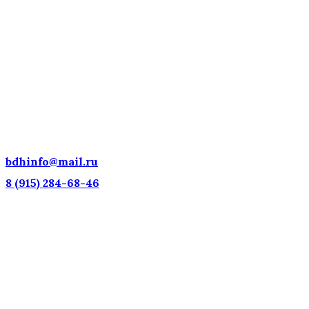
ДЕТСКИЕ ГОЛОСА — НАЦИОНАЛЬНОЕ
ДОСТОЯНИЕ РОССИИ!
bdhinfo@mail.ru
8 (915) 284-68-46
Наш адрес: г. Москва, ул. Петровка, 23/10 с21
Информационная поддержка