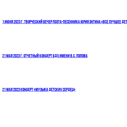
1 ИЮНЯ 2023 Г. ТВОРЧЕСКИЙ ВЕЧЕР ПОЭТА-ПЕСЕННИКА ЮРИЯ ЭНТИНА «ВСЕ ЛУЧШЕЕ ДЕТ
21 МАЯ 2023 Г. ОТЧЕТНЫЙ КОНЦЕРТ БДХ ИМЕНИ В.С. ПОПОВА
21 МАЯ 2023 КОНЦЕРТ «МУЗЫКА ДЕТСКИХ СЕРДЕЦ»