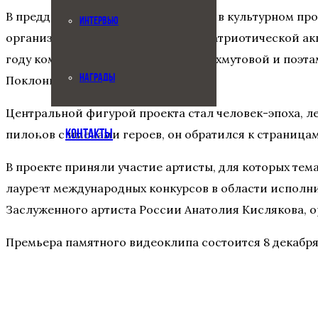
В преддверии Дня Героев Отечества в культурном п
ИНТЕРВЬЮ
организованный Международной патриотической акци
году композитором Александрой Пахмутовой и поэта
НАГРАДЫ
Поклонной горе.
Центральной фигурой проекта стал человек-эпоха, л
пилонов с именами героев, он обратился к страница
КОНТАКТЫ
В проекте приняли участие артисты, для которых тем
лауреат международных конкурсов в области исполни
Заслуженного артиста России Анатолия Кислякова, 
Премьера памятного видеоклипа состоится 8 декабря