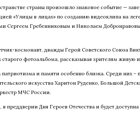
ространстве страны произошло знаковое событие — за
ей «Улицы в лицах» по созданию видеоклипа на леге
ми Сергеем Гребенниковым и Николаем Добронравовым
етчик-космонавт, дважды Герой Советского Союза Вик
м старого фотоальбома, рассказывая зрителям живую и
а патриотизма и памяти особенно близка. Среди них –
тельского искусства Харитон Руденко, Большой Детск
оркестр МЧС России.
, в преддверии Дня Героев Отечества и будет доступн