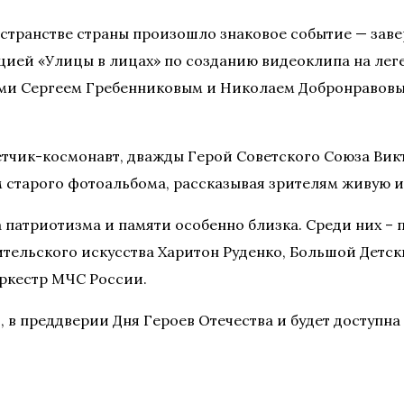
ространстве страны произошло знаковое событие — за
ей «Улицы в лицах» по созданию видеоклипа на леге
ми Сергеем Гребенниковым и Николаем Добронравовым
етчик-космонавт, дважды Герой Советского Союза Вик
м старого фотоальбома, рассказывая зрителям живую и
а патриотизма и памяти особенно близка. Среди них –
тельского искусства Харитон Руденко, Большой Детск
оркестр МЧС России.
, в преддверии Дня Героев Отечества и будет доступн