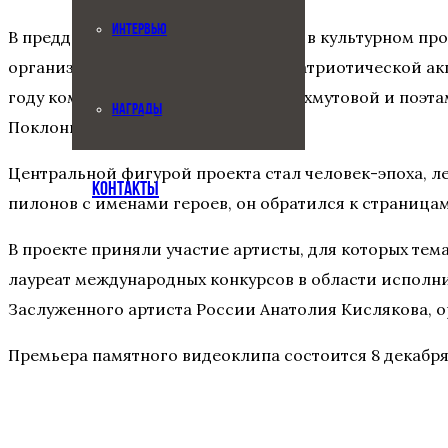
ИНТЕРВЬЮ
В преддверии Дня Героев Отечества в культурном п
организованный Международной патриотической акци
году композитором Александрой Пахмутовой и поэта
НАГРАДЫ
Поклонной горе.
Центральной фигурой проекта стал человек-эпоха, л
КОНТАКТЫ
пилонов с именами героев, он обратился к страница
В проекте приняли участие артисты, для которых тем
лауреат международных конкурсов в области исполни
Заслуженного артиста России Анатолия Кислякова, 
Премьера памятного видеоклипа состоится 8 декабря