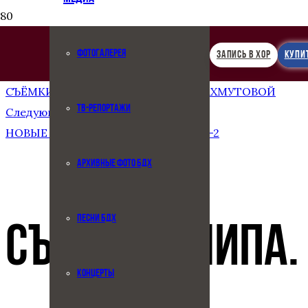
ФОТОГАЛЕРЕЯ
ЗАПИСЬ В ХОР
КУПИ
Предыдущая запись
СЪËМКИ КЛИПА. «НЕЖНОСТЬ» А. ПАХМУТОВОЙ
ТВ-РЕПОРТАЖИ
Следующая запись
НОВЫЕ ПЕСНИ. МЕЛОДИЯ ДЕТСТВА-2
АРХИВНЫЕ ФОТО БДХ
ПЕСНИ БДХ
СЪËМКИ КЛИПА.
КОНЦЕРТЫ