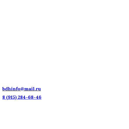
ДЕТСКИЕ ГОЛОСА —
НАЦИОНАЛЬНОЕ
ДОСТОЯНИЕ РОССИИ!
bdhinfo@mail.ru
8 (915) 284-68-46
Наш адрес: г. Москва, ул. Петровка, 23/10 с21