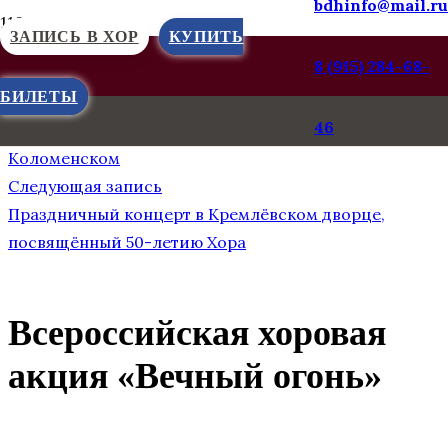
bdhinfo@mail.ru
ЗАПИСЬ В ХОР
КУПИТЬ
8 (915) 284-68-
БИЛЕТЫ
Предыдущая запись
46
Праздничный концерт, посвящённый Дню Победы в
Коломенском
Следующая запись
Праздничный концерт в Кремлёвском дворце,
посвящённый 50-летию Хора
Всероссийская хоровая
акция «Вечный огонь»